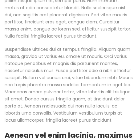
pellentesque ipsum et, semper purus. Nam interdum
metus at odio consectetur blandit. Nulla scelerisque nisl
dui, nec sagittis erat placerat dignissim. Sed vitae mauris
porttitor, tincidunt eros eget, congue diam. Curabitur
massa enim, congue ac lorem sed, efficitur suscipit tortor.
Nulla facilisi fringilla laoreet purus tincidunt.
Suspendisse ultrices dui at tempus fringilla. Aliquam quam
massa, gravida ut varius eu, ornare ut mauris. Orci varius
natoque penatibus et magnis dis parturient montes,
nascetur ridiculus mus. Fusce porttitor odio a nibh efficitur
suscipit. Nullam vel cursus orci, vitae bibendum nibh. Mauris
nec turpis pharetra massa sodales fermentum in eget leo.
Maecenas ornare pulvinar tortor, vitae lobortis elit tristique
sit amet. Donec cursus fringilla quam, at tincidunt dolor
porta at. Aenean malesuada dui non nulla iaculis, ac
lobortis urna convallis. Vestibulum vestibulum turpis at
lacus ullamcorper, fringilla laoreet purus tincidunt.
Aenean vel enim lacinia, maximus