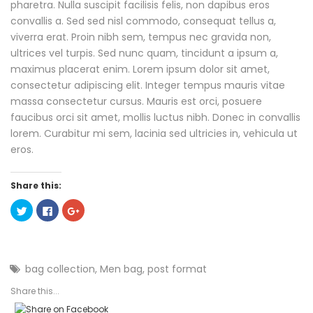
pharetra. Nulla suscipit facilisis felis, non dapibus eros
convallis a. Sed sed nisl commodo, consequat tellus a,
viverra erat. Proin nibh sem, tempus nec gravida non,
ultrices vel turpis. Sed nunc quam, tincidunt a ipsum a,
maximus placerat enim. Lorem ipsum dolor sit amet,
consectetur adipiscing elit. Integer tempus mauris vitae
massa consectetur cursus. Mauris est orci, posuere
faucibus orci sit amet, mollis luctus nibh. Donec in convallis
lorem. Curabitur mi sem, lacinia sed ultricies in, vehicula ut
eros.
Share this:
C
C
C
l
l
l
i
i
i
c
c
c
k
k
k
t
t
t
o
o
o
s
s
s
bag collection
,
Men bag
,
post format
h
h
h
a
a
a
Share this...
r
r
r
e
e
e
o
o
o